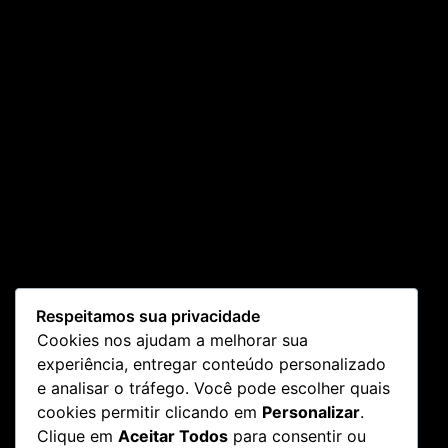
Respeitamos sua privacidade
Cookies nos ajudam a melhorar sua
experiência, entregar conteúdo personalizado
e analisar o tráfego. Você pode escolher quais
cookies permitir clicando em
Personalizar
.
Clique em
Aceitar Todos
para consentir ou